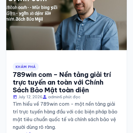
KHÁM PHÁ
789win com – Nền tảng giải trí
trực tuyến an toàn với Chính
Sách Bảo Mật toàn diện
July 12, 2026
admin
6 phút đọc
Tìm hiểu về 789win com - một nền tảng giải
trí trực tuyến hàng đầu với các biện pháp bảo
mật tiêu chuẩn quốc tế và chính sách bảo vệ
người dùng rõ ràng.