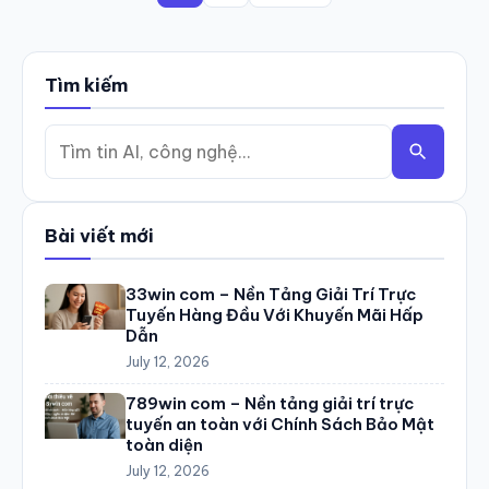
hướng
trang
Tìm kiếm
Tìm
Tìm
kiếm:
Bài viết mới
33win com – Nền Tảng Giải Trí Trực
Tuyến Hàng Đầu Với Khuyến Mãi Hấp
Dẫn
July 12, 2026
789win com – Nền tảng giải trí trực
tuyến an toàn với Chính Sách Bảo Mật
toàn diện
July 12, 2026