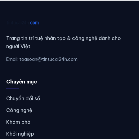
Trang tin trí tuệ nhân tạo & công nghệ dành cho
người Việt.
Email:
toasoan@tintucai24h.com
Chuyên mục
Chuyển đổi số
Công nghệ
Khám phá
Khởi nghiệp